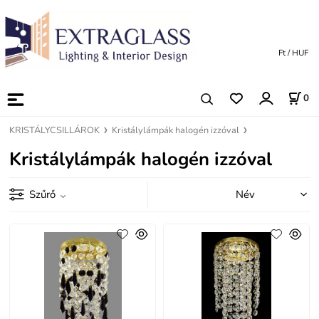
Ft / HUF
0
KRISTÁLYCSILLÁROK
Kristálylámpák halogén izzóval
Kristálylámpák halogén izzóval
Szűrő