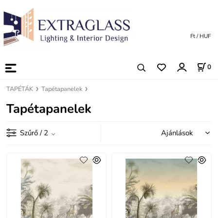
Ft / HUF
0
TAPÉTÁK
Tapétapanelek
Tapétapanelek
Szűrő
/ 2