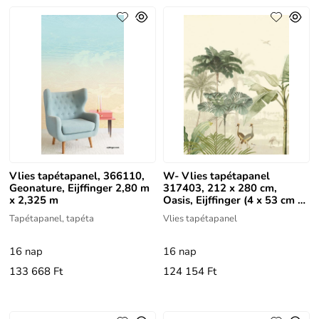
Vlies tapétapanel, 366110,
W- Vlies tapétapanel
Geonature, Eijffinger 2,80 m
317403, 212 x 280 cm,
x 2,325 m
Oasis, Eijffinger (4 x 53 cm x
280 cm)
Tapétapanel, tapéta
Vlies tapétapanel
16 nap
16 nap
133 668 Ft
124 154 Ft