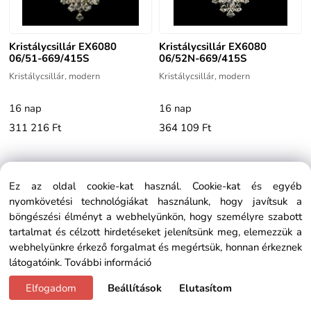
Kristálycsillár EX6080
Kristálycsillár EX6080
06/51-669/415S
06/52N-669/415S
Kristálycsillár, modern
Kristálycsillár, modern
16 nap
16 nap
311 216 Ft
364 109 Ft
Ez az oldal cookie-kat használ. Cookie-kat és egyéb
nyomkövetési technológiákat használunk, hogy javítsuk a
böngészési élményt a webhelyünkön, hogy személyre szabott
tartalmat és célzott hirdetéseket jelenítsünk meg, elemezzük a
webhelyünkre érkező forgalmat és megértsük, honnan érkeznek
látogatóink.
További információ
Elfogadom
Beállítások
Elutasítom