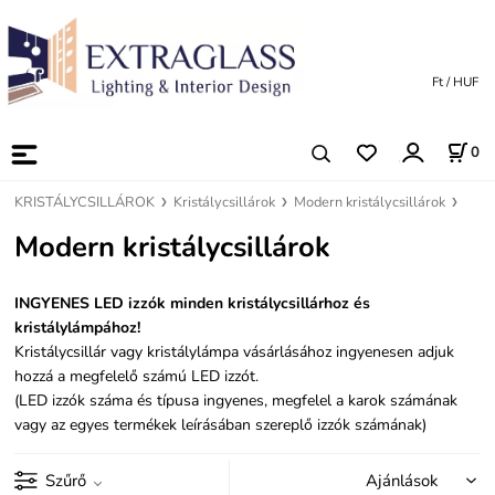
Ft / HUF
0
KRISTÁLYCSILLÁROK
Kristálycsillárok
Modern kristálycsillárok
Modern kristálycsillárok
INGYENES LED izzók minden kristálycsillárhoz és
kristálylámpához!
Kristálycsillár vagy kristálylámpa vásárlásához ingyenesen adjuk
hozzá a megfelelő számú LED izzót.
(LED izzók száma és típusa ingyenes, megfelel a karok számának
vagy az egyes termékek leírásában szereplő izzók számának)
Szűrő