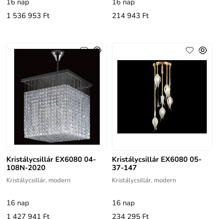
16 nap
16 nap
1 536 953 Ft
214 943 Ft
Kristálycsillár EX6080 04-
Kristálycsillár EX6080 05-
108N-2020
37-147
Kristálycsillár, modern
Kristálycsillár, modern
16 nap
16 nap
1 427 941 Ft
234 295 Ft