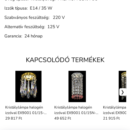
Izzók típusa: E14 / 35 W
Szabványos feszültség: 220 V
Alternatív feszültség: 125 V
Garancia: 24 hónap
KAPCSOLÓDÓ TERMÉKEK
Kristálylámpa halogén
Kristálylámpa halogén
Kristálylámpa 
izzóval EX9001 01/15-
izzóval EX9001 01/15N-
izzóval EX9001
147SA
3635/70/2020
184/2552S
29 817 Ft
49 652 Ft
21 915 Ft