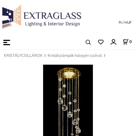
Ft / HUF
0
KRISTÁLYCSILLÁROK
Kristálylámpák halogén izzóval