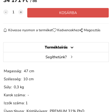
34 171
Ft
db
Kövesse nyomon a terméket
Kedvencekhez
Megosztás
Termékleírás
Segíthetünk?
Magasság: 47 cm
Szélesség: 10 cm
Súly: 0,3 kg
Karok száma: -
Izzók száma: 1
Üveg típusa: Kristályüveg: PREMIUM 31% PbO