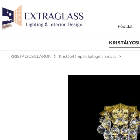
Főoldal
KRISTÁLYCS
KRISTÁLYCSILLÁROK
Kristálylámpák halogén izzóval