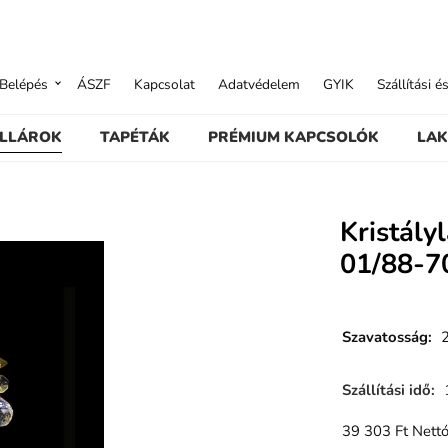
Belépés
ÁSZF
Kapcsolat
Adatvédelem
GYIK
Szállítási é
ILLÁROK
TAPÉTÁK
PRÉMIUM KAPCSOLÓK
LAK
Kristál
01/88-7
Szavatosság
:
Szállítási idő
:
39 303
Ft
Nettó