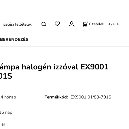
0
tételek
s fizetési feltételek
Ft / HUF
BERENDEZÉS
ylámpa halogén izzóval EX9001
01S
24 hónap
Termékkód
:
EX9001 01/88-701S
16 nap
 ár