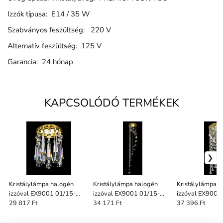
Izzók típusa: E14 / 35 W
Szabványos feszültség: 220 V
Alternatív feszültség: 125 V
Garancia: 24 hónap
KAPCSOLÓDÓ TERMÉKEK
Kristálylámpa halogén
Kristálylámpa halogén
Kristálylámpa 
izzóval EX9001 01/15-
izzóval EX9001 01/15-
izzóval EX9001
147SA
701/2
3635/2020
29 817 Ft
34 171 Ft
37 396 Ft