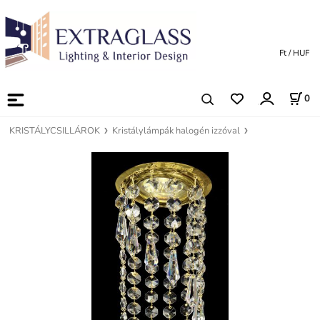
Ft / HUF
0
KRISTÁLYCSILLÁROK
Kristálylámpák halogén izzóval