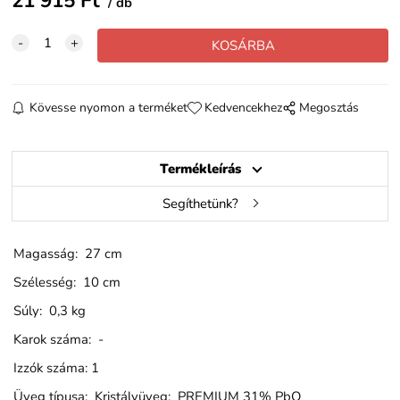
21 915
Ft
db
Kövesse nyomon a terméket
Kedvencekhez
Megosztás
Termékleírás
Segíthetünk?
Magasság: 27 cm
Szélesség: 10 cm
Súly: 0,3 kg
Karok száma: -
Izzók száma: 1
Üveg típusa: Kristályüveg: PREMIUM 31% PbO