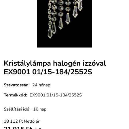
Kristálylámpa halogén izzóval
EX9001 01/15-184/2552S
Szavatosság
:
24 hónap
Termékkód
:
EX9001 01/15-184/2552S
Szállítási idő
:
16 nap
18 112
Ft
Nettó ár