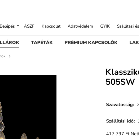
Belépés
ÁSZF
Kapcsolat
Adatvédelem
GYIK
Szállítási é
ILLÁROK
TAPÉTÁK
PRÉMIUM KAPCSOLÓK
LAK
árok
Klasszik
505SW
Szavatosság
:
Szállítási idő
:
417 797
Ft
Nett