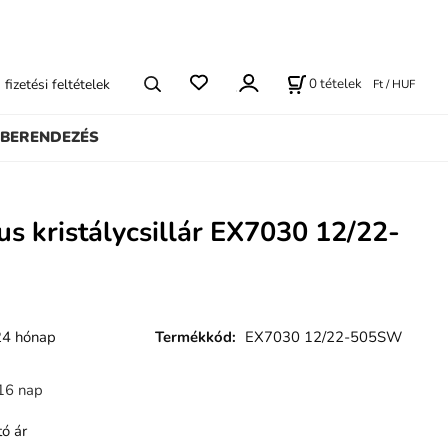
0
tételek
s fizetési feltételek
Ft / HUF
BERENDEZÉS
us kristálycsillár EX7030 12/22-
24 hónap
Termékkód
:
EX7030 12/22-505SW
16 nap
ó ár