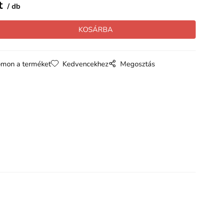
t
db
mon a terméket
Kedvencekhez
Megosztás