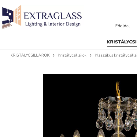
Főoldal
KRISTÁLYCS
KRISTÁLYCSILLÁROK
Kristálycsillárok
Klasszikus kristálycsill