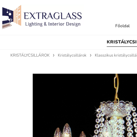
Főoldal
KRISTÁLYCS
KRISTÁLYCSILLÁROK
Kristálycsillárok
Klasszikus kristálycsill