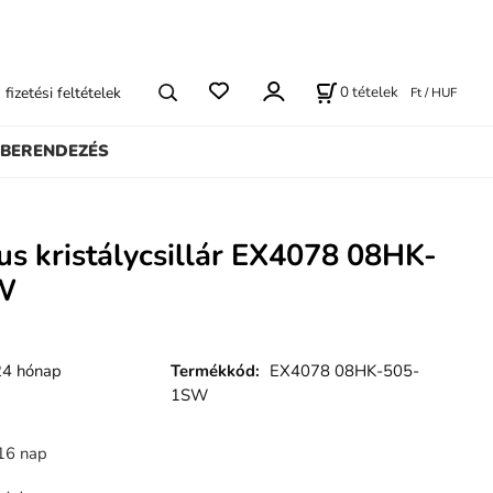
0
tételek
s fizetési feltételek
Ft / HUF
BERENDEZÉS
us kristálycsillár EX4078 08HK-
W
24 hónap
Termékkód
:
EX4078 08HK-505-
1SW
16 nap