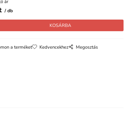
ó ár
t
db
mon a terméket
Kedvencekhez
Megosztás