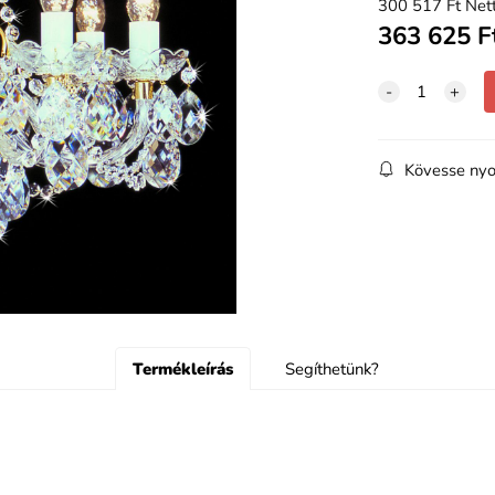
300 517
Ft
Nett
363 625
F
Kövesse nyo
Termékleírás
Segíthetünk?