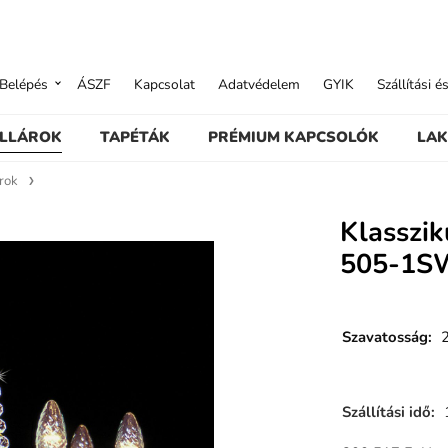
Belépés
ÁSZF
Kapcsolat
Adatvédelem
GYIK
Szállítási é
ILLÁROK
TAPÉTÁK
PRÉMIUM KAPCSOLÓK
LAK
árok
Klasszik
505-1S
Szavatosság
:
Szállítási idő
: