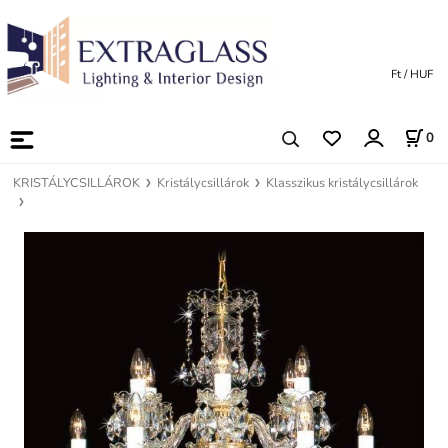
Ft / HUF
0
KRISTÁLYCSILLÁROK
Kristálycsillárok
Klasszikus kristálycsillárok