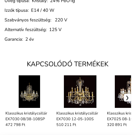
Üveg típusa: Kristály: 24% PbO-ig
Izzók típusa: E14 / 40 W
Szabványos feszültség: 220 V
Alternatív feszültség: 125 V
Garancia: 2 év
KAPCSOLÓDÓ TERMÉKEK
Klasszikus kristálycsillár
Klasszikus kristálycsillár
Klasszikus kristá
EX7030 08/38-108SP
EX7030 12-05-100S
EX7025 08-1
472 798 Ft
510 211 Ft
320 891 Ft