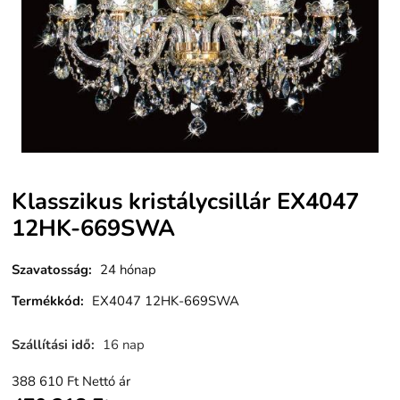
Klasszikus kristálycsillár EX4047
12HK-669SWA
Szavatosság
:
24 hónap
Termékkód
:
EX4047 12HK-669SWA
Szállítási idő
:
16 nap
388 610
Ft
Nettó ár