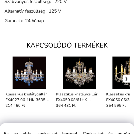
Szabványos feszültség: 220 V
Alternatív feszültség: 125 V
Garancia: 24 hónap
KAPCSOLÓDÓ TERMÉKEK
Klasszikus kristálycsillár
Klasszikus kristálycsillár
Klasszikus kristá
EX4027 06-1HK-3635-
EX4050 08/61HK-
EX4050 06/38
30SW
505/1SW
214 460 Ft
364 431 Ft
354 595 Ft
Ez az oldal cookie-kat használ. Cookie-kat és egyéb