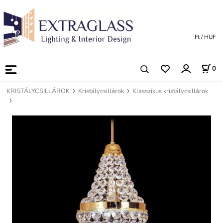
Ft / HUF
0
KRISTÁLYCSILLÁROK
Kristálycsillárok
Klasszikus kristálycsillárok