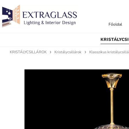
Főoldal
KRISTÁLYCS
KRISTÁLYCSILLÁROK
Kristálycsillárok
Klasszikus kristálycsill