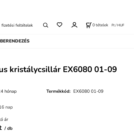
0
tételek
s fizetési feltételek
Ft / HUF
BERENDEZÉS
us kristálycsillár EX6080 01-09
24 hónap
Termékkód
:
EX6080 01-09
16 nap
ó ár
t
db