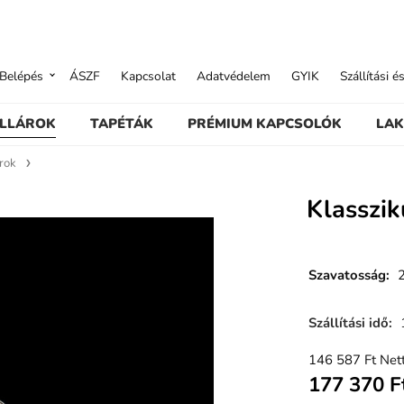
Belépés
ÁSZF
Kapcsolat
Adatvédelem
GYIK
Szállítási é
ILLÁROK
TAPÉTÁK
PRÉMIUM KAPCSOLÓK
LAK
árok
Klasszik
Szavatosság
:
Szállítási idő
:
146 587
Ft
Nett
177 370
F