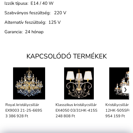
Izzók típusa: E14 / 40 W
Szabványos feszültség: 220 V
Alternatív feszültség: 125 V
Garancia: 24 hónap
KAPCSOLÓDÓ TERMÉKEK
Royal kristálycsillár
Klasszikus kristálycsillár
Kristálycsillár
EX9003 21-25-669S
EX4050 03/31HK-415S
12HK-505SF0
3 386 928 Ft
248 808 Ft
954 159 Ft