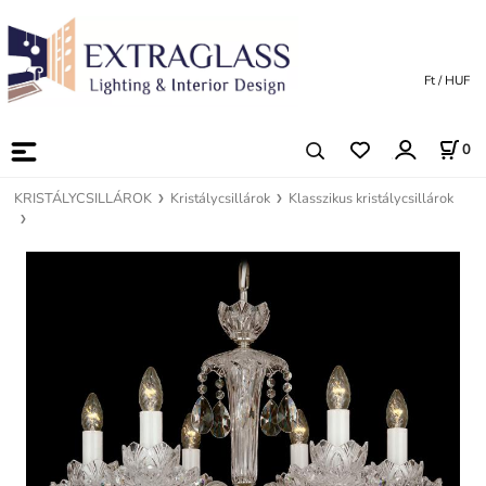
Ft / HUF
0
KRISTÁLYCSILLÁROK
Kristálycsillárok
Klasszikus kristálycsillárok