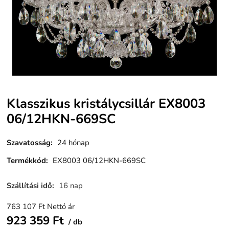
Klasszikus kristálycsillár EX8003
06/12HKN-669SC
Szavatosság
:
24 hónap
Termékkód
:
EX8003 06/12HKN-669SC
Szállítási idő
:
16 nap
763 107
Ft
Nettó ár
923 359
Ft
db