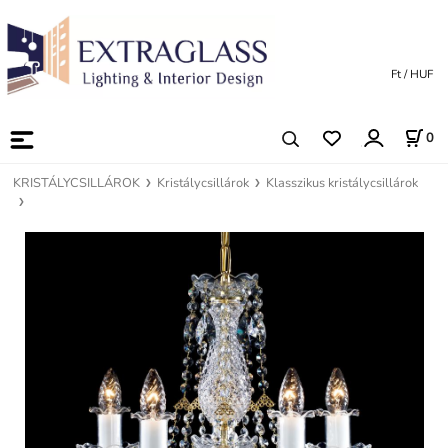
Ft / HUF
0
KRISTÁLYCSILLÁROK
Kristálycsillárok
Klasszikus kristálycsillárok