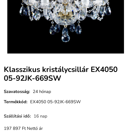
Klasszikus kristálycsillár EX4050
05-92JK-669SW
Szavatosság
:
24 hónap
Termékkód
:
EX4050 05-92JK-669SW
Szállítási idő
:
16 nap
197 897
Ft
Nettó ár