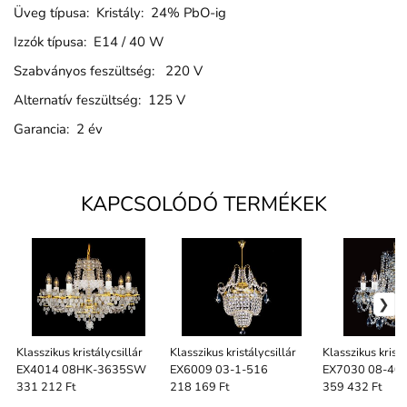
Üveg típusa: Kristály: 24% PbO-ig
Izzók típusa: E14 / 40 W
Szabványos feszültség: 220 V
Alternatív feszültség: 125 V
Garancia: 2 év
KAPCSOLÓDÓ TERMÉKEK
Klasszikus kristálycsillár
Klasszikus kristálycsillár
Klasszikus kristá
EX4014 08HK-3635SW
EX6009 03-1-516
EX7030 08-40
331 212 Ft
218 169 Ft
359 432 Ft