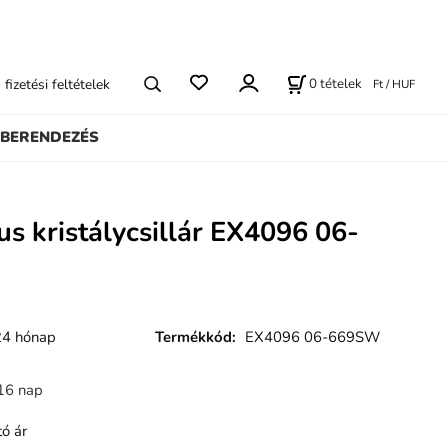
0
tételek
s fizetési feltételek
Ft / HUF
BERENDEZÉS
us kristálycsillár EX4096 06-
24 hónap
Termékkód
:
EX4096 06-669SW
16 nap
ó ár