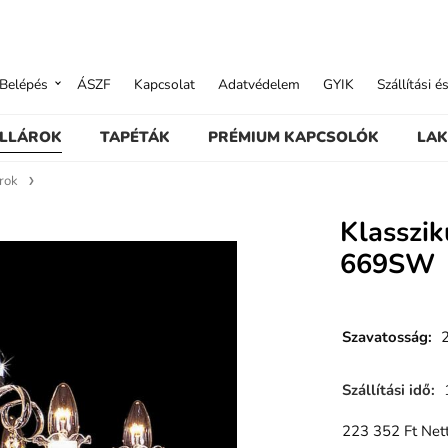
Belépés
ÁSZF
Kapcsolat
Adatvédelem
GYIK
Szállítási é
ILLÁROK
TAPÉTÁK
PRÉMIUM KAPCSOLÓK
LAK
árok
Klasszik
669SW
Szavatosság
:
Szállítási idő
:
223 352
Ft
Nett