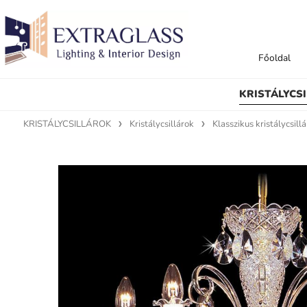
Főoldal
KRISTÁLYCS
KRISTÁLYCSILLÁROK
Kristálycsillárok
Klasszikus kristálycsill