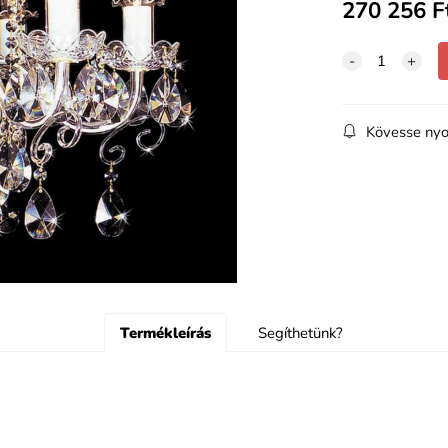
270 256
F
Kövesse nyo
Termékleírás
Segíthetünk?