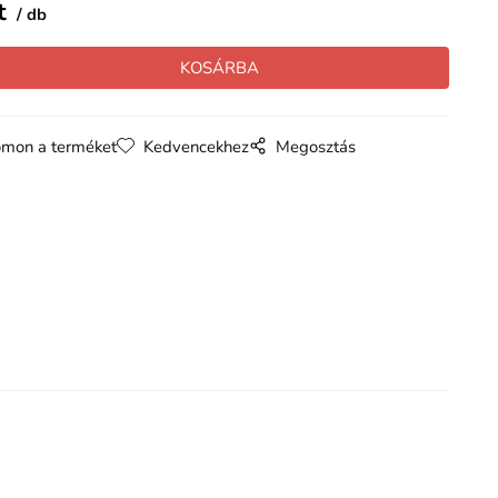
t
db
mon a terméket
Kedvencekhez
Megosztás