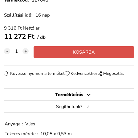
Termékkód
:
127643
Szállítási idő
:
16 nap
9 316
Ft
Nettó ár
11 272
Ft
db
Kövesse nyomon a terméket
Kedvencekhez
Megosztás
Termékleírás
Segíthetünk?
Anyaga : Vlies
Tekercs mérete : 10,05 x 0,53 m