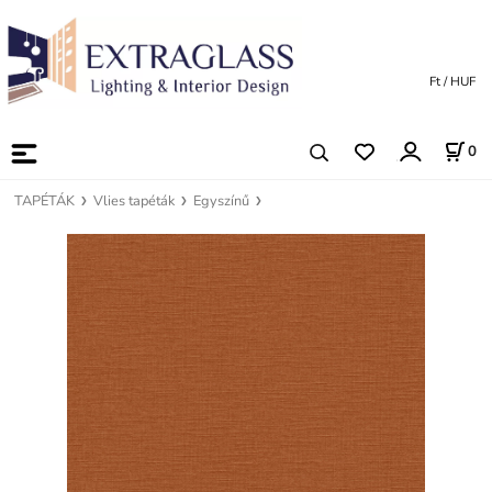
Ft / HUF
0
TAPÉTÁK
Vlies tapéták
Egyszínű