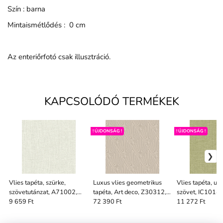
Szín : barna
Mintaismétlődés : 0 cm
Az enteriőrfotó csak illusztráció.
KAPCSOLÓDÓ TERMÉKEK
! ÚJDONSÁG !
! ÚJDONSÁG !
Vlies tapéta, szürke,
Luxus vlies geometrikus
Vlies tapéta, ut
szövetutánzat, A71002,
tapéta, Art deco, Z30312,
szövet, IC1014, 
V2027
Casa 8, Trussardi
Selection
9 659 Ft
72 390 Ft
11 272 Ft