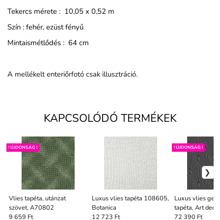
Tekercs mérete : 10,05 x 0,52 m
Szín : fehér, ezüst fényű
Mintaismétlődés : 64 cm
A mellékelt enteriőrfotó csak illusztráció.
KAPCSOLÓDÓ TERMÉKEK
! ÚJDONSÁG !
! ÚJDONSÁG !
Vlies tapéta, utánzat
Luxus vlies tapéta 108605,
Luxus vlies geo
szövet, A70802
Botanica
tapéta, Art dec
Casa 8, Trussar
9 659 Ft
12 723 Ft
72 390 Ft