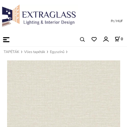
Ft / HUF
0
TAPÉTÁK
Vlies tapéták
Egyszínű