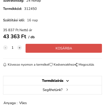
Szavatosság
:
24 hónap
Termékkód
:
312450
Szállítási idő
:
16 nap
35 837
Ft
Nettó ár
43 363
Ft
db
Kövesse nyomon a terméket
Kedvencekhez
Megosztás
Termékleírás
Segíthetünk?
Anyaga : Vlies