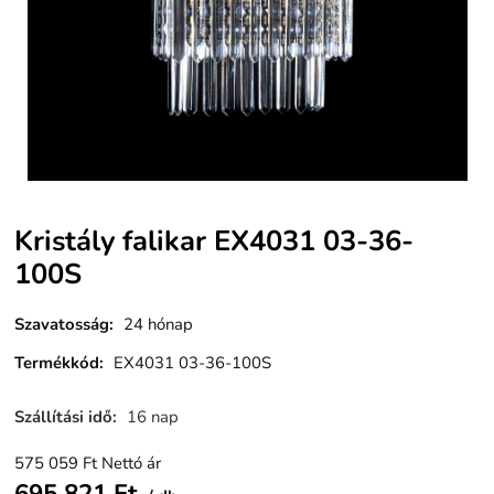
Kristály falikar EX4031 03-36-
100S
Szavatosság
:
24 hónap
Termékkód
:
EX4031 03-36-100S
Szállítási idő
:
16 nap
575 059
Ft
Nettó ár
695 821
Ft