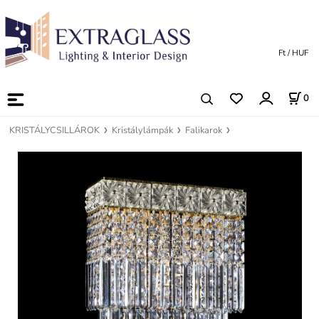
Ft / HUF
0
KRISTÁLYCSILLÁROK
Kristálylámpák
Falikarok