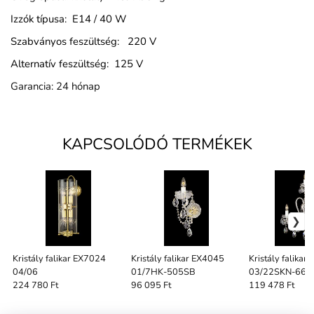
Izzók típusa: E14 / 40 W
Szabványos feszültség: 220 V
Alternatív feszültség: 125 V
Garancia: 24 hónap
KAPCSOLÓDÓ TERMÉKEK
Kristály falikar EX7024
Kristály falikar EX4045
Kristály falikar
04/06
01/7HK-505SB
03/22SKN-66
224 780 Ft
96 095 Ft
119 478 Ft