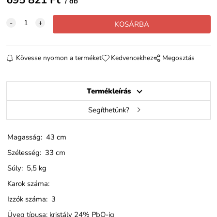
db
Kövesse nyomon a terméket
Kedvencekhez
Megosztás
Termékleírás
Segíthetünk?
Magasság: 43 cm
Szélesség: 33 cm
Súly: 5,5 kg
Karok száma:
Izzók száma: 3
Üveg típusa: kristály 24% PbO-ig