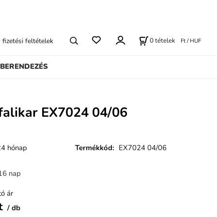
0
tételek
s fizetési feltételek
Ft / HUF
BERENDEZÉS
 falikar EX7024 04/06
24 hónap
Termékkód
:
EX7024 04/06
16 nap
ó ár
t
db