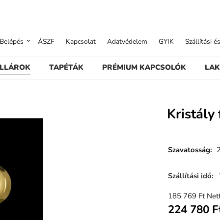
Belépés
ÁSZF
Kapcsolat
Adatvédelem
GYIK
Szállítási é
ILLÁROK
TAPÉTÁK
PRÉMIUM KAPCSOLÓK
LAK
Kristály
Szavatosság
:
Szállítási idő
:
185 769
Ft
Nett
224 780
F