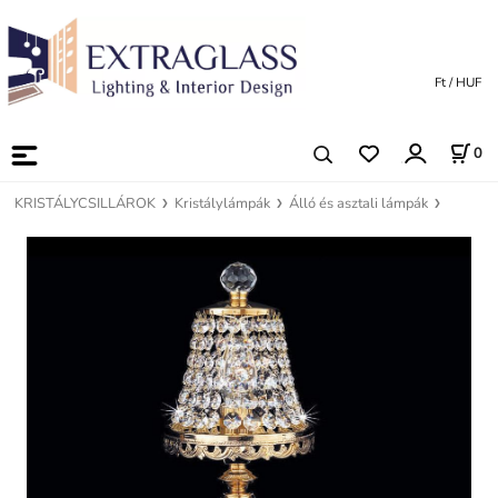
Ft / HUF
0
KRISTÁLYCSILLÁROK
Kristálylámpák
Álló és asztali lámpák