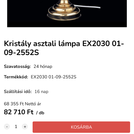
Kristály asztali lámpa EX2030 01-
09-2552S
Szavatosság
:
24 hónap
Termékkód
:
EX2030 01-09-2552S
Szállítási idő
:
16 nap
68 355
Ft
Nettó ár
82 710
Ft
db