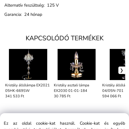
Alternatív feszültség: 125 V
Garancia: 24 hónap
KAPCSOLÓDÓ TERMÉKEK
Kristály állólámpa EX2021
Kristály asztali lámpa
Kristály állól
05HK-669SW
EX2030 01-01-184
04/05N-701
341 533 Ft
30 785 Ft
594 066 Ft
Ez az oldal cookie-kat használ. Cookie-kat és egyéb