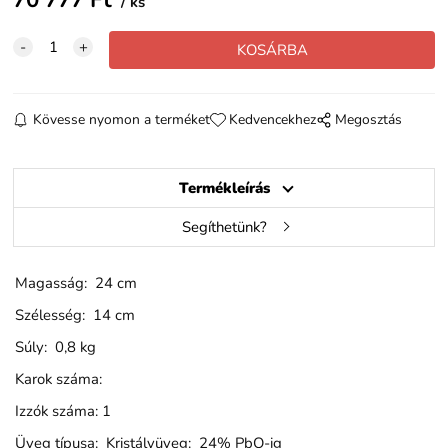
ks
Kövesse nyomon a terméket
Kedvencekhez
Megosztás
Termékleírás
Segíthetünk?
Magasság: 24 cm
Szélesség: 14 cm
Súly: 0,8 kg
Karok száma:
Izzók száma: 1
Üveg típusa: Kristályüveg: 24% PbO-ig