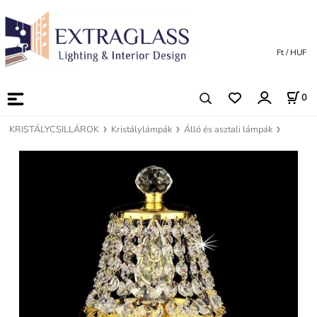
Ft / HUF
0
KRISTÁLYCSILLÁROK
Kristálylámpák
Álló és asztali lámpák