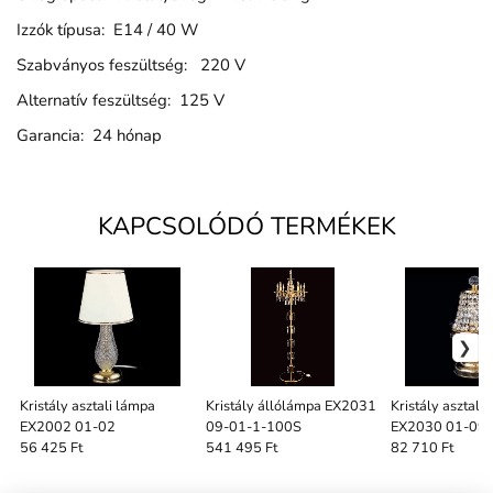
Izzók típusa: E14 / 40 W
Szabványos feszültség: 220 V
Alternatív feszültség: 125 V
Garancia: 24 hónap
KAPCSOLÓDÓ TERMÉKEK
Kristály asztali lámpa
Kristály állólámpa EX2031
Kristály asztali
EX2002 01-02
09-01-1-100S
EX2030 01-09
56 425 Ft
541 495 Ft
82 710 Ft