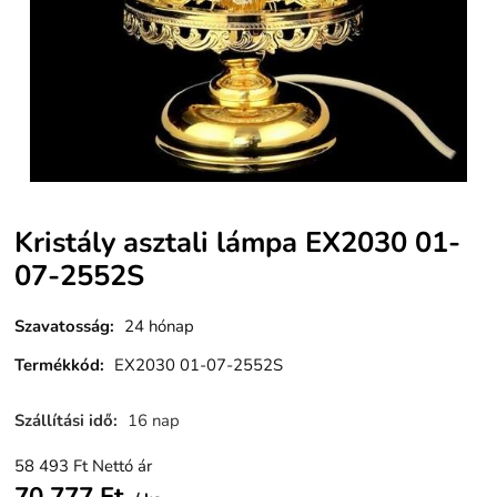
Kristály asztali lámpa EX2030 01-
07-2552S
Szavatosság
:
24 hónap
Termékkód
:
EX2030 01-07-2552S
Szállítási idő
:
16 nap
58 493
Ft
Nettó ár
70 777
Ft