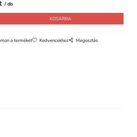
t
db
mon a terméket
Kedvencekhez
Megosztás