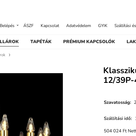
Belépés
ÁSZF
Kapcsolat
Adatvédelem
GYIK
Szállítási é
ILLÁROK
TAPÉTÁK
PRÉMIUM KAPCSOLÓK
LAK
árok
Klasszik
12/39P-
Szavatosság
:
Szállítási idő
:
504 024
Ft
Nett