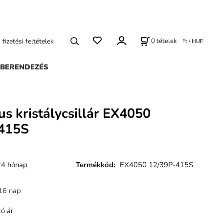
0
tételek
s fizetési feltételek
Ft / HUF
BERENDEZÉS
us kristálycsillár EX4050
415S
24 hónap
Termékkód
:
EX4050 12/39P-415S
16 nap
ó ár