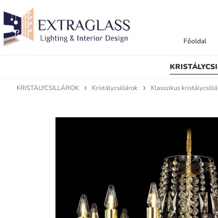
Főoldal
KRISTÁLYCS
KRISTÁLYCSILLÁROK
Kristálycsillárok
Klasszikus kristálycsill