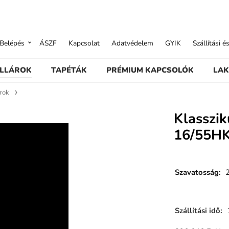
Belépés
ÁSZF
Kapcsolat
Adatvédelem
GYIK
Szállítási é
ILLÁROK
TAPÉTÁK
PRÉMIUM KAPCSOLÓK
LAK
árok
Klasszik
16/55H
Szavatosság
:
Szállítási idő
: