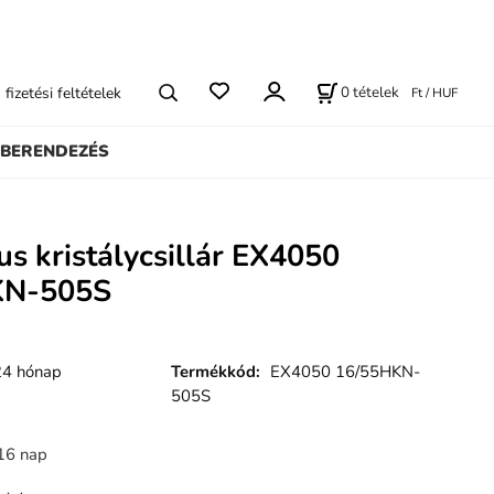
0
tételek
s fizetési feltételek
Ft / HUF
BERENDEZÉS
us kristálycsillár EX4050
KN-505S
24 hónap
Termékkód
:
EX4050 16/55HKN-
505S
16 nap