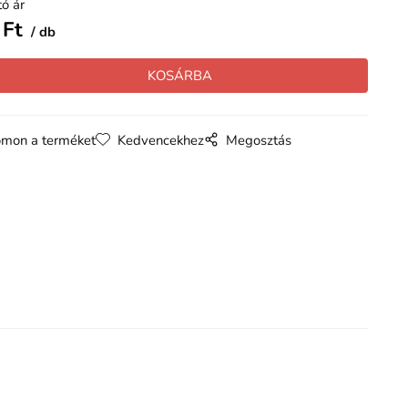
ó ár
Ft
db
mon a terméket
Kedvencekhez
Megosztás