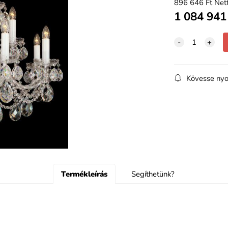
896 646
Ft
Nett
1 084 941
Kövesse nyo
Termékleírás
Segíthetünk?