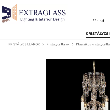
Főoldal
KRISTÁLYCS
KRISTÁLYCSILLÁROK
Kristálycsillárok
Klasszikus kristálycsill