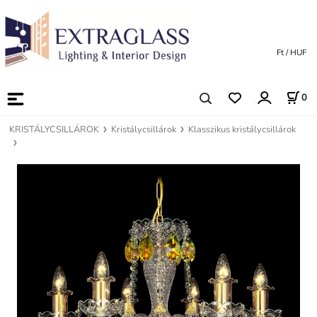
Ft / HUF
0
KRISTÁLYCSILLÁROK
Kristálycsillárok
Klasszikus kristálycsillárok