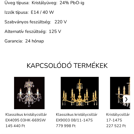
Üveg típusa: Kristályüveg: 24% PbO-ig
Izzók típusa: E14 / 40 W
Szabványos feszültség: 220 V
Alternatív feszültség: 125 V
Garancia: 24 hónap
KAPCSOLÓDÓ TERMÉKEK
Klasszikus kristálycsillár
Klasszikus kristálycsillár
Kristálycsillár
EX4095 03HK-669SW
EX9003 08/11-147S
17-147S
145 440 Ft
779 998 Ft
227 522 Ft