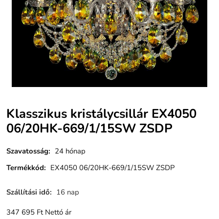
Klasszikus kristálycsillár EX4050
06/20HK-669/1/15SW ZSDP
Szavatosság
:
24 hónap
Termékkód
:
EX4050 06/20HK-669/1/15SW ZSDP
Szállítási idő
:
16 nap
347 695
Ft
Nettó ár