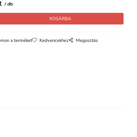
t
db
mon a terméket
Kedvencekhez
Megosztás