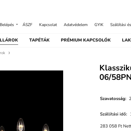
Belépés
ÁSZF
Kapcsolat
Adatvédelem
GYIK
Szállítási é
ILLÁROK
TAPÉTÁK
PRÉMIUM KAPCSOLÓK
LAK
árok
Klasszik
06/58P
Szavatosság
:
Szállítási idő
:
283 058
Ft
Nett