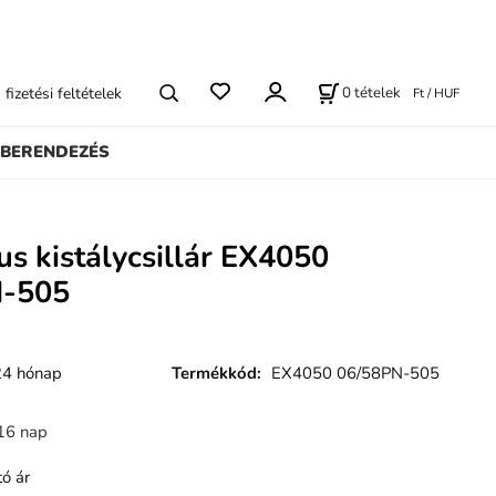
0
tételek
s fizetési feltételek
Ft / HUF
BERENDEZÉS
us kistálycsillár EX4050
N-505
24 hónap
Termékkód
:
EX4050 06/58PN-505
16 nap
ó ár