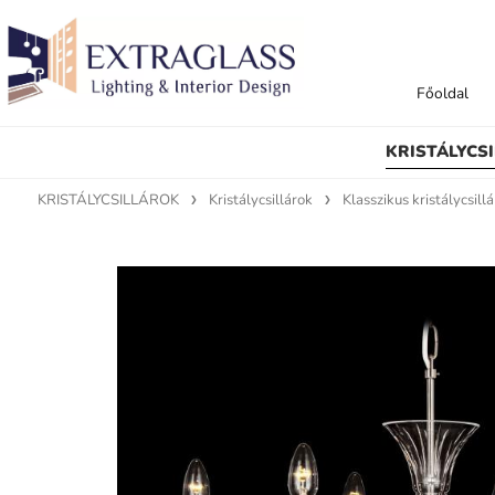
Főoldal
KRISTÁLYCS
KRISTÁLYCSILLÁROK
Kristálycsillárok
Klasszikus kristálycsill