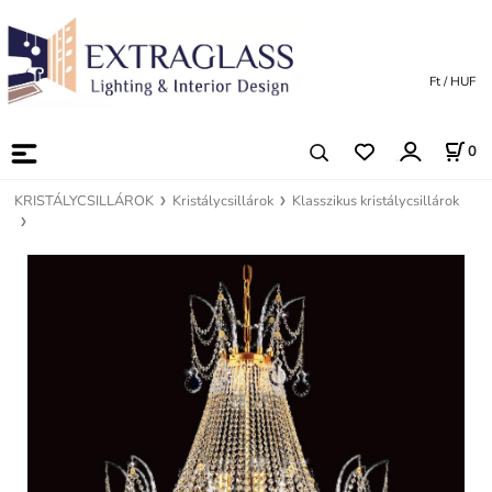
Ft / HUF
0
KRISTÁLYCSILLÁROK
Kristálycsillárok
Klasszikus kristálycsillárok