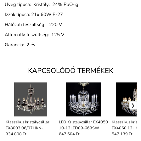
Üveg típusa: Kristály: 24% PbO-ig
Izzók típusa: 21x 60W E-27
Hálózati feszültség: 220 V
Alternatív feszültség: 125 V
Garancia: 2 év
KAPCSOLÓDÓ TERMÉKEK
Klasszikus kristálycsillár
LED Kristálycsillár EX4050
Klasszikus kristá
EX8003 06/07HKN-
10-12LED09-669SW
EX4060 12HK 
669SC40
934 808 Ft
647 604 Ft
547 139 Ft