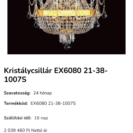
Kristálycsillár EX6080 21-38-
1007S
Szavatosság
:
24 hónap
Termékkód
:
EX6080 21-38-1007S
Szállítási idő
:
16 nap
2 039 460
Ft
Nettó ár