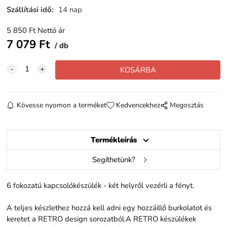
Szállítási idő
:
14 nap
5 850
Ft
Nettó ár
7 079
Ft
db
Kövesse nyomon a terméket
Kedvencekhez
Megosztás
Termékleírás
Segíthetünk?
6 fokozatú kapcsolókészülék - két helyről vezérli a fényt.
A teljes készlethez hozzá kell adni egy hozzáillő burkolatot és
keretet a RETRO design sorozatból.A RETRO készülékek