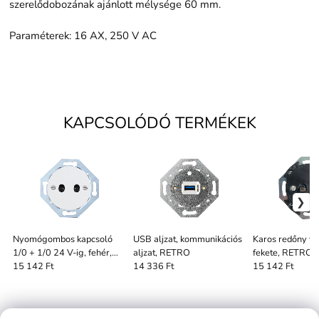
szerelődobozának ajánlott mélysége 60 mm.
Paraméterek: 16 AX, 250 V AC
KAPCSOLÓDÓ TERMÉKEK
Nyomógombos kapcsoló
USB aljzat, kommunikációs
Karos redőny ve
1/0 + 1/0 24 V-ig, fehér,
aljzat, RETRO
fekete, RETRO, 
RETRO, fekete vezérlés
vezérlés
15 142 Ft
14 336 Ft
15 142 Ft