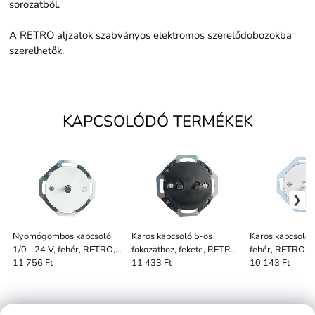
sorozatból.
A RETRO aljzatok szabványos elektromos szerelődobozokba
szerelhetők.
KAPCSOLÓDÓ TERMÉKEK
Nyomógombos kapcsoló
Karos kapcsoló 5-ös
Karos kapcsoló 2
1/0 - 24 V, fehér, RETRO,
fokozathoz, fekete, RETRO,
fehér, RETRO, f
patina vezérlés
patina kapcsoló
kapcsoló
11 756 Ft
11 433 Ft
10 143 Ft