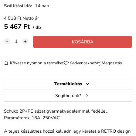
Szállítási idő
:
14 nap
4 518
Ft
Nettó ár
5 467
Ft
db
Kövesse nyomon a terméket
Kedvencekhez
Megosztás
Termékleírás
Segíthetünk?
Schuko 2P+PE aljzat gyermekvédelemmel, fedéllel.
Paraméterek: 16A, 250VAC
A teljes készlethez hozzá kell adni egy keretet a RETRO design