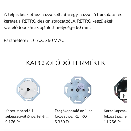
A teljes készlethez hozzá kell adni egy hozzáillő burkolatot és
keretet a RETRO design sorozatból.A RETRO készülékek
szerelődobozának ajánlott mélysége 60 mm.
Paraméterek: 16 AX, 250 V AC
KAPCSOLÓDÓ TERMÉKEK
Karos kapcsoló 1.
Forgókapcsoló az 1-es
Karos kapcsoló 
sebességváltóhoz, fehér,
fokozathoz, RETRO
fokozathoz, fek
RETRO, kapcsoló fekete
patina kapcsoló
9 176 Ft
5 950 Ft
11 756 Ft