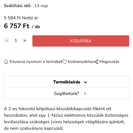
Szállítási idő
:
14 nap
5 584
Ft
Nettó ár
6 757
Ft
db
Kövesse nyomon a terméket
Kedvencekhez
Megosztás
Termékleírás
Segíthetünk?
A 2-es fokozatú kétpólusú készülék/kapcsoló főként ott
használatos, ahol egy 1-fázisú elektromos készülék biztonságos
leválasztása szükséges (vizes helyiségek világítására ajánlott,
de nem szabványos kapcsoló).