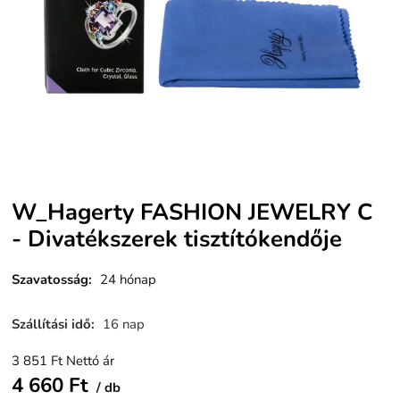
W_Hagerty FASHION JEWELRY C
- Divatékszerek tisztítókendője
Szavatosság
:
24 hónap
Szállítási idő
:
16 nap
3 851
Ft
Nettó ár
4 660
Ft
db