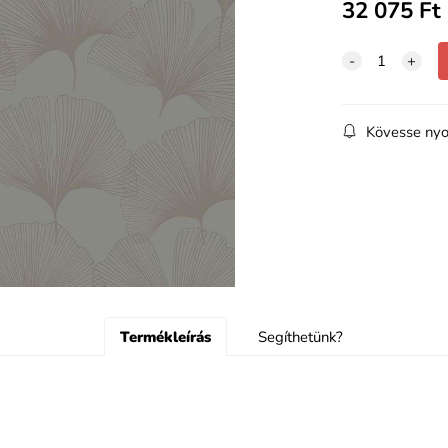
32 075
Ft
Kövesse nyo
Termékleírás
Segíthetünk?