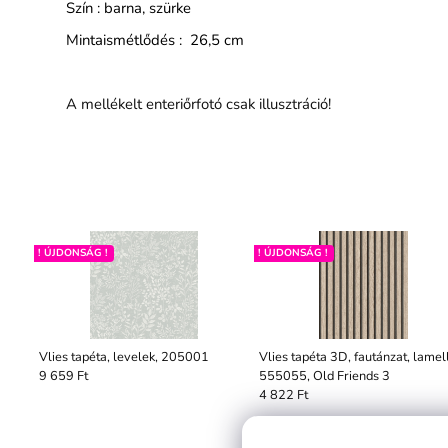
Szín : barna, szürke
Mintaismétlődés : 26,5 cm
A mellékelt enteriőrfotó csak illusztráció!
! ÚJDONSÁG !
! ÚJDONSÁG !
Vlies tapéta, levelek, 205001
Vlies tapéta 3D, fautánzat, lamel
555055, Old Friends 3
9 659 Ft
4 822 Ft