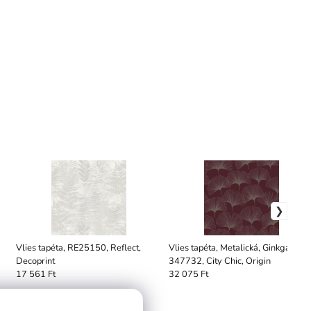
Vlies tapéta, RE25150, Reflect,
Vlies tapéta, Metalická, Ginkga
Decoprint
347732, City Chic, Origin
17 561 Ft
32 075 Ft