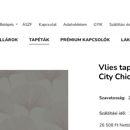
Belépés
ÁSZF
Kapcsolat
Adatvédelem
GYIK
Szállítási é
ILLÁROK
TAPÉTÁK
PRÉMIUM KAPCSOLÓK
LAK
Vlies ta
City Chic
Szavatosság
:
Szállítási idő
:
26 508
Ft
Nettó