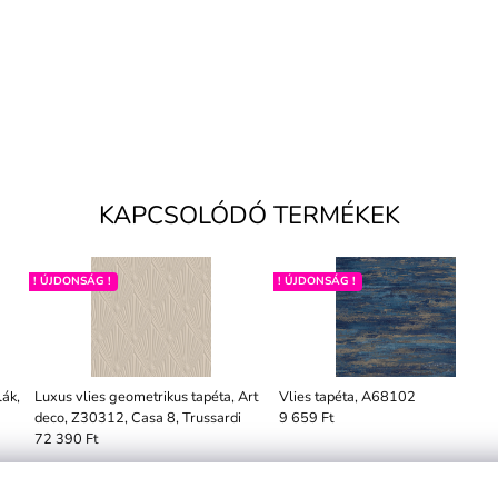
KAPCSOLÓDÓ TERMÉKEK
! ÚJDONSÁG !
! ÚJDONSÁG !
lák,
Luxus vlies geometrikus tapéta, Art
Vlies tapéta, A68102
deco, Z30312, Casa 8, Trussardi
9 659 Ft
72 390 Ft