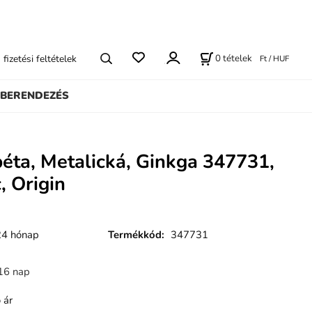
0
tételek
s fizetési feltételek
Ft / HUF
BERENDEZÉS
péta, Metalická, Ginkga 347731,
, Origin
24 hónap
Termékkód
:
347731
16 nap
 ár