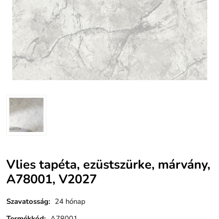
Vlies tapéta, ezüstszürke, márvány,
A78001, V2027
Szavatosság
:
24 hónap
Termékkód
:
A78001