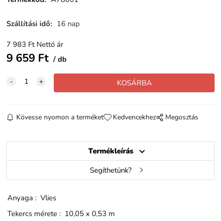
Szállítási idő
:
16 nap
7 983
Ft
Nettó ár
9 659
Ft
db
Kövesse nyomon a terméket
Kedvencekhez
Megosztás
Termékleírás
Segíthetünk?
Anyaga : Vlies
Tekercs mérete : 10,05 x 0,53 m