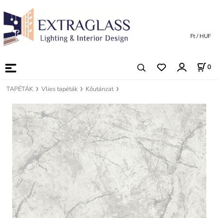
Ft / HUF
0
TAPÉTÁK
Vlies tapéták
Kőutánzat