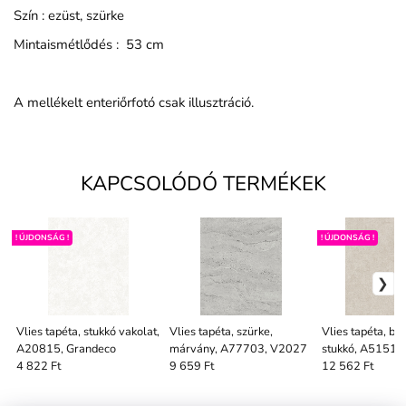
Szín : ezüst, szürke
Mintaismétlődés : 53 cm
A mellékelt enteriőrfotó csak illusztráció.
KAPCSOLÓDÓ TERMÉKEK
! ÚJDONSÁG !
! ÚJDONSÁG !
Vlies tapéta, stukkó vakolat,
Vlies tapéta, szürke,
Vlies tapéta, béz
A20815, Grandeco
márvány, A77703, V2027
stukkó, A51511
4 822 Ft
9 659 Ft
12 562 Ft