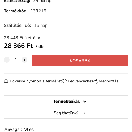
Szavatosság
:
24 hónap
Termékkód
:
139216
Szállítási idő
:
16 nap
23 443
Ft
Nettó ár
28 366
Ft
db
Kövesse nyomon a terméket
Kedvencekhez
Megosztás
Termékleírás
Segíthetünk?
Anyaga : Vlies