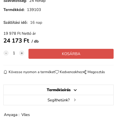
Szavatosság
:
24 hónap
Termékkód
:
139103
Szállítási idő
:
16 nap
19 978
Ft
Nettó ár
24 173
Ft
db
Kövesse nyomon a terméket
Kedvencekhez
Megosztás
Termékleírás
Segíthetünk?
Anyaga : Vlies