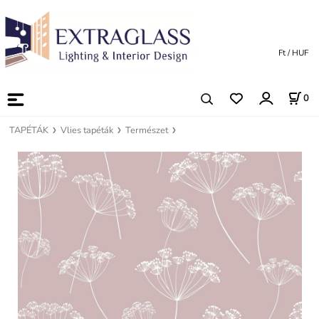
Ft / HUF
0
TAPÉTÁK
Vlies tapéták
Természet