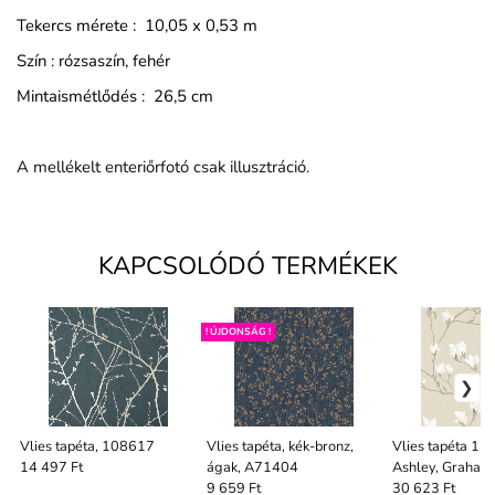
Tekercs mérete : 10,05 x 0,53 m
Szín : rózsaszín, fehér
Mintaismétlődés : 26,5 cm
A mellékelt enteriőrfotó csak illusztráció.
KAPCSOLÓDÓ TERMÉKEK
! ÚJDONSÁG !
Vlies tapéta, 108617
Vlies tapéta, kék-bronz,
Vlies tapéta 11
ágak, A71404
Ashley, Graham
14 497 Ft
9 659 Ft
30 623 Ft