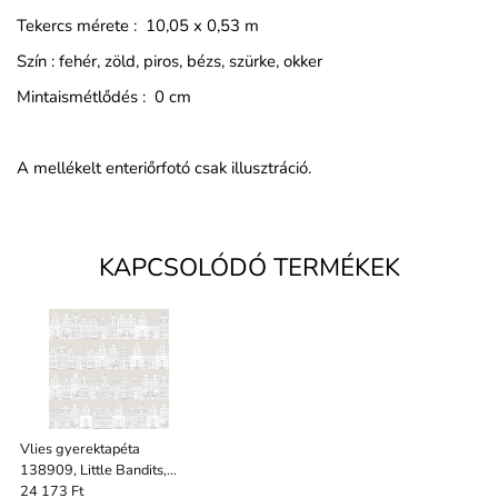
Tekercs mérete : 10,05 x 0,53 m
Szín : fehér, zöld, piros, bézs, szürke, okker
Mintaismétlődés : 0 cm
A mellékelt enteriőrfotó csak illusztráció.
KAPCSOLÓDÓ TERMÉKEK
Vlies gyerektapéta
138909, Little Bandits,
Esta
24 173 Ft