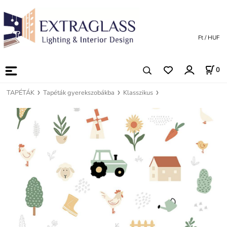
Ft / HUF
0
TAPÉTÁK
Tapéták gyerekszobákba
Klasszikus