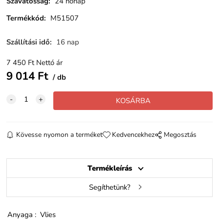
Szavatosság
:
24 hónap
Termékkód
:
M51507
Szállítási idő
:
16 nap
7 450
Ft
Nettó ár
9 014
Ft
db
Kövesse nyomon a terméket
Kedvencekhez
Megosztás
Termékleírás
Segíthetünk?
Anyaga : Vlies