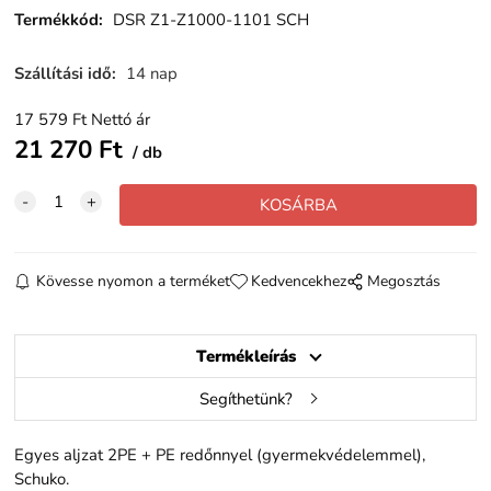
Termékkód
:
DSR Z1-Z1000-1101 SCH
Szállítási idő
:
14 nap
17 579
Ft
Nettó ár
21 270
Ft
db
Kövesse nyomon a terméket
Kedvencekhez
Megosztás
Termékleírás
Segíthetünk?
Egyes aljzat 2PE + PE redőnnyel (gyermekvédelemmel),
Schuko.