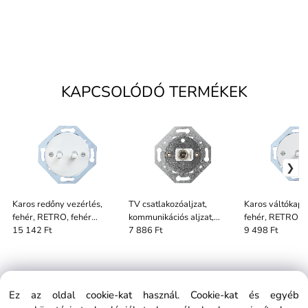
KAPCSOLÓDÓ TERMÉKEK
Karos redőny vezérlés,
TV csatlakozóaljzat,
Karos váltókapc
fehér, RETRO, fehér
kommunikációs aljzat,
fehér, RETRO, f
vezérlés
RETRO
kapcsoló
15 142 Ft
7 886 Ft
9 498 Ft
Ez az oldal cookie-kat használ. Cookie-kat és egyéb