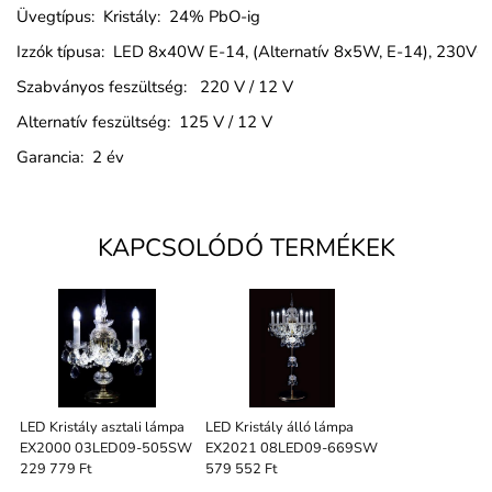
Üvegtípus: Kristály: 24% PbO-ig
Izzók típusa: LED 8x40W E-14, (Alternatív 8x5W, E-14), 230
Szabványos feszültség: 220 V / 12 V
Alternatív feszültség: 125 V / 12 V
Garancia: 2 év
KAPCSOLÓDÓ TERMÉKEK
LED Kristály asztali lámpa
LED Kristály álló lámpa
EX2000 03LED09-505SW
EX2021 08LED09-669SW
229 779 Ft
579 552 Ft