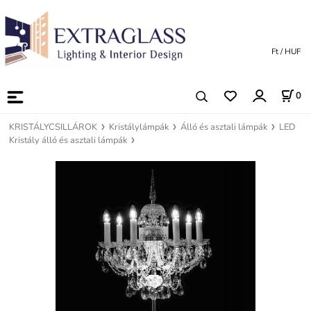
Ft / HUF
0
KRISTÁLYCSILLÁROK
Kristálylámpák
Álló és asztali lámpák
LED
Kristály álló és asztali lámpák