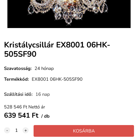
Kristálycsillár EX8001 06HK-
505SF90
Szavatosság
:
24 hónap
Termékkód
:
EX8001 06HK-505SF90
Szállítási idő
:
16 nap
528 546
Ft
Nettó ár
639 541
Ft
db