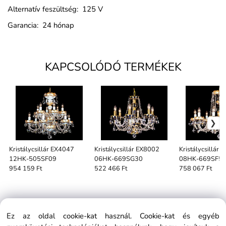
Alternatív feszültség: 125 V
Garancia: 24 hónap
KAPCSOLÓDÓ TERMÉKEK
Kristálycsillár EX4047
Kristálycsillár EX8002
Kristálycsillár
12HK-505SF09
06HK-669SG30
08HK-669SF5
954 159 Ft
522 466 Ft
758 067 Ft
Ez az oldal cookie-kat használ. Cookie-kat és egyéb