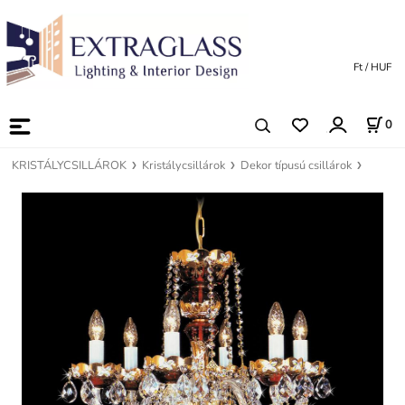
Ft / HUF
0
KRISTÁLYCSILLÁROK
Kristálycsillárok
Dekor típusú csillárok