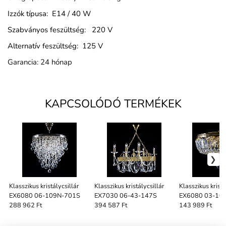
Izzók típusa: E14 / 40 W
Szabványos feszültség: 220 V
Alternatív feszültség: 125 V
Garancia: 24 hónap
KAPCSOLÓDÓ TERMÉKEK
Klasszikus kristálycsillár
Klasszikus kristálycsillár
Klasszikus kristá
EX6080 06-109N-701S
EX7030 06-43-147S
EX6080 03-10
288 962 Ft
394 587 Ft
143 989 Ft