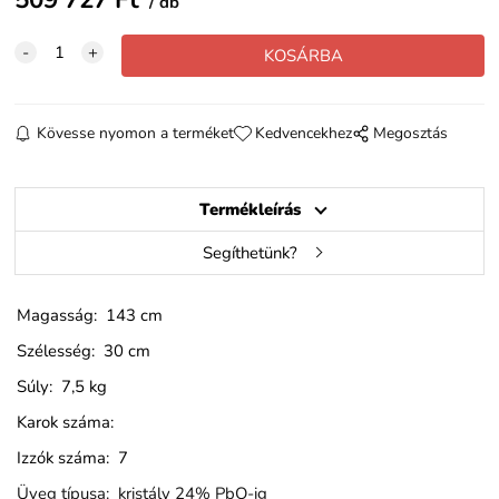
db
Kövesse nyomon a terméket
Kedvencekhez
Megosztás
Termékleírás
Segíthetünk?
Magasság: 143 cm
Szélesség: 30 cm
Súly: 7,5 kg
Karok száma:
Izzók száma: 7
Üveg típusa: kristály 24% PbO-ig