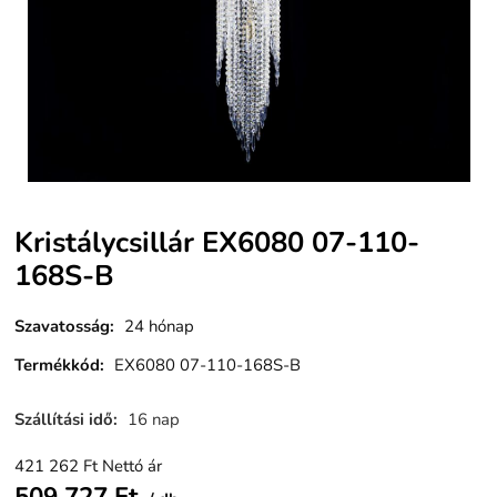
Kristálycsillár EX6080 07-110-
168S-B
Szavatosság
:
24 hónap
Termékkód
:
EX6080 07-110-168S-B
Szállítási idő
:
16 nap
421 262
Ft
Nettó ár
509 727
Ft