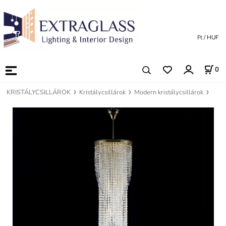
Ft / HUF
0
KRISTÁLYCSILLÁROK
Kristálycsillárok
Modern kristálycsillárok