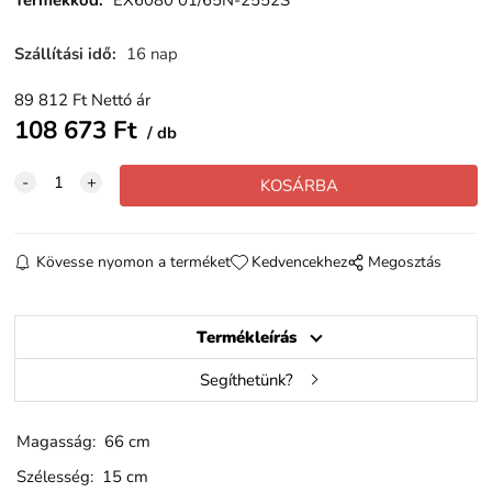
Termékkód
:
EX6080 01/65N-2552S
Szállítási idő
:
16 nap
89 812
Ft
Nettó ár
108 673
Ft
db
Kövesse nyomon a terméket
Kedvencekhez
Megosztás
Termékleírás
Segíthetünk?
Magasság: 66 cm
Szélesség: 15 cm