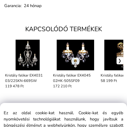
Garancia: 24 hónap
KAPCSOLÓDÓ TERMÉKEK
Kristály falikar EX4031
Kristály falikar EX4045
Kristály falika
03/22SKN-669SW
02HK-505SF09
58 199 Ft
119 478 Ft
172 210 Ft
Ez az oldal cookie-kat használ. Cookie-kat és egyéb
nyomkövetési technológiákat használunk, hogy javítsuk a
telefon:
+36 30 186 5768
böngészési élményt a webhelyünkön, hogy személyre szabott