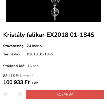
Kristály falikar EX2018 01-184S
Szavatosság
:
24 hónap
Termékkód
:
EX2018 01-184S
Szállítási idő
:
16 nap
83 416
Ft
Nettó ár
100 933
Ft
db