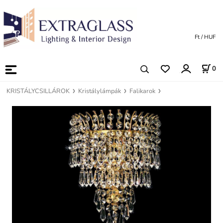
Ft / HUF
0
KRISTÁLYCSILLÁROK
Kristálylámpák
Falikarok