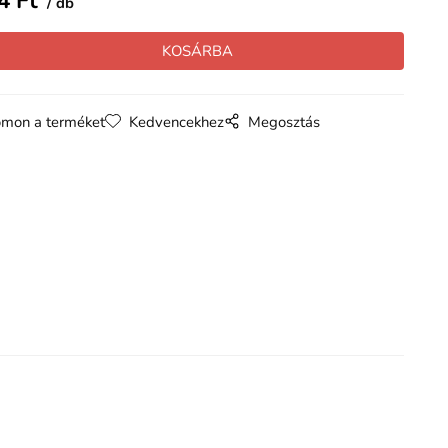
4
Ft
db
mon a terméket
Kedvencekhez
Megosztás