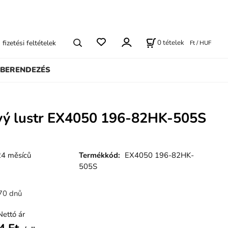
0
tételek
s fizetési feltételek
Ft / HUF
BERENDEZÉS
ový lustr EX4050 196-82HK-505S
24 měsíců
Termékkód
:
EX4050 196-82HK-
505S
70 dnů
Nettó ár