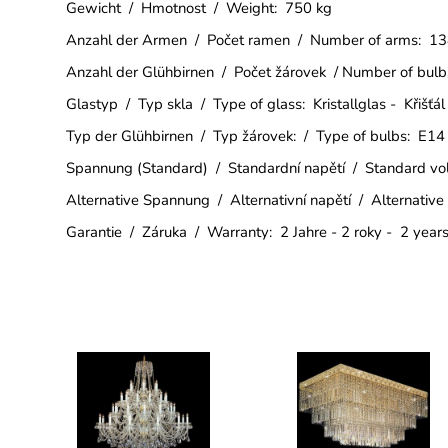
Gewicht / Hmotnost / Weight: 750 kg
Anzahl der Armen / Počet ramen / Number of arms: 1
Anzahl der Glühbirnen / Počet žárovek / Number of b
Glastyp / Typ skla / Type of glass: Kristallglas - Křišťál
Typ der Glühbirnen / Typ žárovek: / Type of bulbs: E1
Spannung (Standard) / Standardní napětí / Standard v
Alternative Spannung / Alternativní napětí / Alternative
Garantie / Záruka / Warranty: 2 Jahre - 2 roky - 2 year