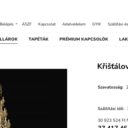
Belépés
ÁSZF
Kapcsolat
Adatvédelem
GYIK
Szállítási é
ILLÁROK
TAPÉTÁK
PRÉMIUM KAPCSOLÓK
LAK
Křišťál
Szavatosság
:
Szállítási idő
:
30 923 524
Ft