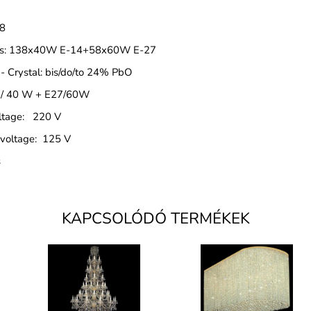
38
ulbs: 138x40W E-14+58x60W E-27
 - Crystal: bis/do/to 24% PbO
4 / 40 W + E27/60W
oltage: 220 V
 voltage: 125 V
s
KAPCSOLÓDÓ TERMÉKEK