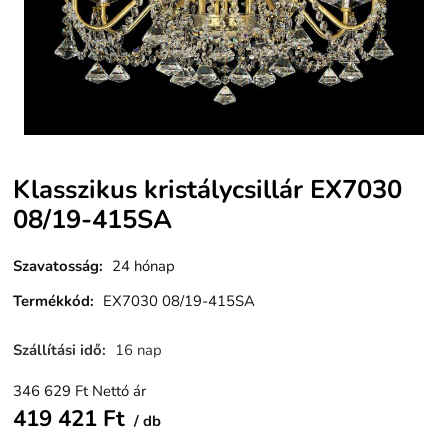
Klasszikus kristálycsillár EX7030
08/19-415SA
Szavatosság
:
24 hónap
Termékkód
:
EX7030 08/19-415SA
Szállítási idő
:
16 nap
346 629
Ft
Nettó ár
419 421
Ft
db