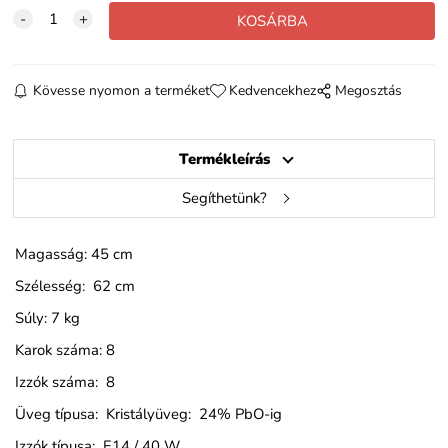
Kövesse nyomon a terméket
Kedvencekhez
Megosztás
Termékleírás
Segíthetünk?
Magasság: 45 cm
Szélesség: 62 cm
Súly: 7 kg
Karok száma: 8
Izzók száma: 8
Üveg típusa: Kristályüveg: 24% PbO-ig
Izzók típusa: E14 / 40 W