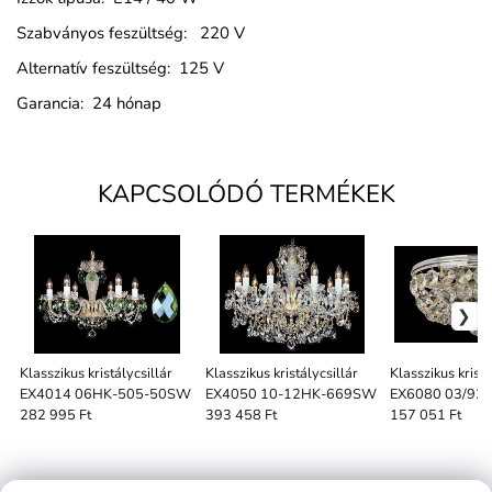
Szabványos feszültség: 220 V
Alternatív feszültség: 125 V
Garancia: 24 hónap
KAPCSOLÓDÓ TERMÉKEK
Klasszikus kristálycsillár
Klasszikus kristálycsillár
Klasszikus kristá
EX4014 06HK-505-50SW
EX4050 10-12HK-669SW
EX6080 03/92
282 995 Ft
393 458 Ft
157 051 Ft