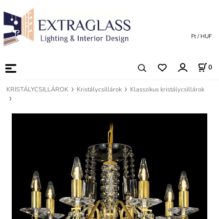
Ft / HUF
0
KRISTÁLYCSILLÁROK
Kristálycsillárok
Klasszikus kristálycsillárok