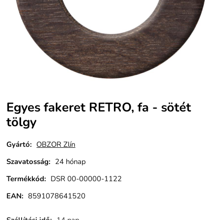
Egyes fakeret RETRO, fa - sötét
tölgy
Gyártó:
OBZOR Zlín
Szavatosság
:
24 hónap
Termékkód
:
DSR 00-00000-1122
EAN:
8591078641520
Szállítási idő
:
14 nap