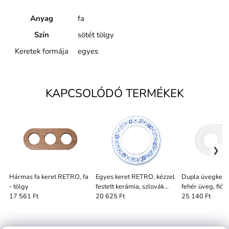
Anyag
fa
Szín
sötét tölgy
Keretek formája
egyes
KAPCSOLÓDÓ TERMÉKEK
Hármas fa keret RETRO, fa
Egyes keret RETRO, kézzel
Dupla üvegker
- tölgy
festett kerámia, szlovák
fehér üveg, fiók 
mintás
17 561 Ft
20 625 Ft
25 140 Ft