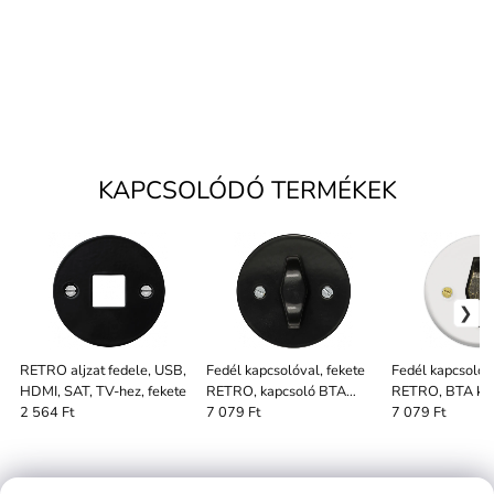
KAPCSOLÓDÓ TERMÉKEK
RETRO aljzat fedele, USB,
Fedél kapcsolóval, fekete
Fedél kapcsolóva
HDMI, SAT, TV-hez, fekete
RETRO, kapcsoló BTA
RETRO, BTA ka
fekete
patinás
2 564 Ft
7 079 Ft
7 079 Ft