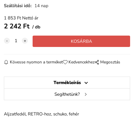
Szállítási idő
:
14 nap
1 853
Ft
Nettó ár
2 242
Ft
db
Kövesse nyomon a terméket
Kedvencekhez
Megosztás
Termékleírás
Segíthetünk?
Aljzatfedél, RETRO-hoz, schuko, fehér