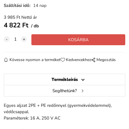
Szállítási idő
:
14 nap
3 985
Ft
Nettó ár
4 822
Ft
db
Kövesse nyomon a terméket
Kedvencekhez
Megosztás
Termékleírás
Segíthetünk?
Egyes aljzat 2PE + PE redőnnyel (gyermekvédelemmel),
védőcsappal.
Paraméterek: 16 A, 250 V AC