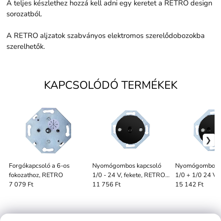
A teljes készlethez hozzá kell adni egy keretet a RETRO design
sorozatból.
A RETRO aljzatok szabványos elektromos szerelődobozokba
szerelhetők.
KAPCSOLÓDÓ TERMÉKEK
Forgókapcsoló a 6-os
Nyomógombos kapcsoló
Nyomógombos k
fokozathoz, RETRO
1/0 - 24 V, fekete, RETRO,
1/0 + 1/0 24 V-i
fekete vezérlés
RETRO, fekete 
7 079 Ft
11 756 Ft
15 142 Ft